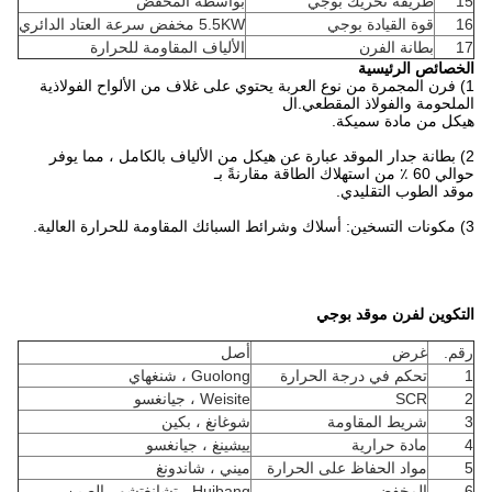
15
طريقة تحريك بوجي
بواسطة المخفض
16
قوة القيادة بوجي
5.5KW مخفض سرعة العتاد الدائري
17
بطانة الفرن
الألياف المقاومة للحرارة
الخصائص الرئيسية
1) فرن المجمرة من نوع العربة يحتوي على غلاف من الألواح الفولاذية
الملحومة والفولاذ المقطعي.ال
هيكل من مادة سميكة.
2) بطانة جدار الموقد عبارة عن هيكل من الألياف بالكامل ، مما يوفر
حوالي 60 ٪ من استهلاك الطاقة مقارنةً بـ
موقد الطوب التقليدي.
3) مكونات التسخين: أسلاك وشرائط السبائك المقاومة للحرارة العالية.
التكوين لفرن موقد بوجي
رقم.
غرض
أصل
1
تحكم في درجة الحرارة
Guolong ، شنغهاي
2
SCR
Weisite ، جيانغسو
3
شريط المقاومة
شوغانغ ، بكين
4
مادة حرارية
ييشينغ ، جيانغسو
5
مواد الحفاظ على الحرارة
ميني ، شاندونغ
6
المخفض
Huibang ، تشانغتشو ، الصين