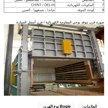
7
المكونات الكهربائية
CHINT / DELIXI
8
لوحة الموقد
جياندا ، شينغهوا ، الصين
صورة فرن موقد بوجي المقاومة الكهربائية / فرن أسفل السيارة
العلامات:
Bogie نوع الفرن