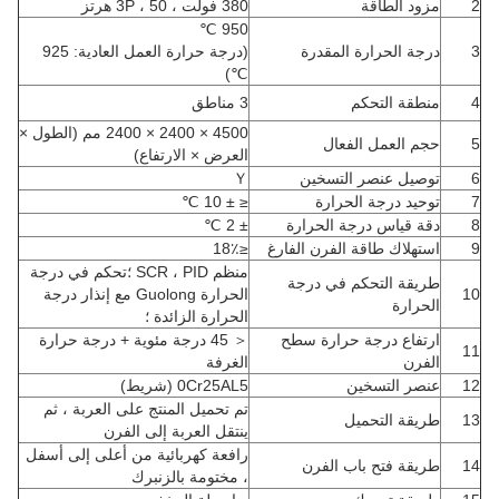
2
مزود الطاقة
380 فولت ، 3P ، 50 هرتز
950 ℃
3
درجة الحرارة المقدرة
(درجة حرارة العمل العادية: 925
℃)
4
منطقة التحكم
3 مناطق
4500 × 2400 × 2400 مم (الطول ×
5
حجم العمل الفعال
العرض × الارتفاع)
6
توصيل عنصر التسخين
Ｙ
7
توحيد درجة الحرارة
≤ ± 10 ℃
8
دقة قياس درجة الحرارة
± 2 ℃
9
استهلاك طاقة الفرن الفارغ
≤18٪
منظم SCR ، PID ؛تحكم في درجة
طريقة التحكم في درجة
10
الحرارة Guolong مع إنذار درجة
الحرارة
الحرارة الزائدة ؛
ارتفاع درجة حرارة سطح
＜ 45 درجة مئوية + درجة حرارة
11
الفرن
الغرفة
12
عنصر التسخين
0Cr25AL5 (شريط)
تم تحميل المنتج على العربة ، ثم
13
طريقة التحميل
ينتقل العربة إلى الفرن
رافعة كهربائية من أعلى إلى أسفل
14
طريقة فتح باب الفرن
، مختومة بالزنبرك