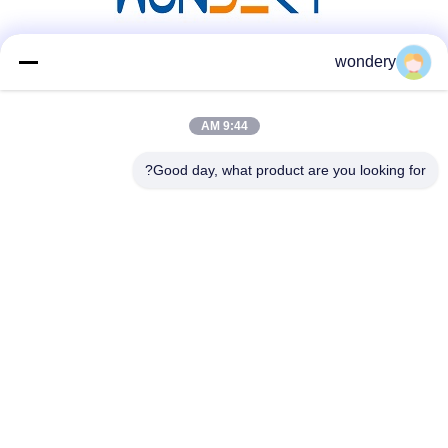
wondery
وسائل التواصل الاجتماعي
9:44 AM
اتصل سريعًا
Good day, what product are you looking for?
الهاتف
86-153-0529-9442
البريد الإلكتروني
ruth@wondery.cn
العنوان
ساحة شينغانغ المتروبوليتان، منطقة شينوو، ووكسي، الصين
سياسة الخصوصية
|
خريطة الموقع