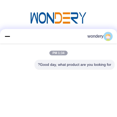
wondery
وسائل التواصل الاجتماعي
1:34 PM
اتصل سريعًا
Good day, what product are you looking for?
الهاتف
86-153-0529-9442
البريد الإلكتروني
ruth@wondery.cn
العنوان
ساحة شينغانغ المتروبوليتان، منطقة شينوو، ووكسي، الصين