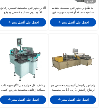
فيديو
آلة طابع راديتور فين مصممة لتقديم
آلة راديتور فين مخصصة تتضمن رقائق
صناعية متسقة أوفسيت موجية فين
الألومنيوم سمك مخصص وموقع
في خطوط الإنتاج
راديتور مخصص للعمل
احصل على أفضل سعر
احصل على أفضل سعر
رادياتور راديتش ألومنيوم مخصص مع
زعانف نقل حرارة من الألومنيوم ذات
ارتفاع راديتش 1 إلى 12 مم مصممة
مسافة زعانف مخصصة بعرض أقصى
لتوفير أداء التبريد وطول العمر
للزعانف 600 مم محسّنة لمبردات
الهواء وتجميعات المبادلات الحرارية
احصل على أفضل سعر
احصل على أفضل سعر