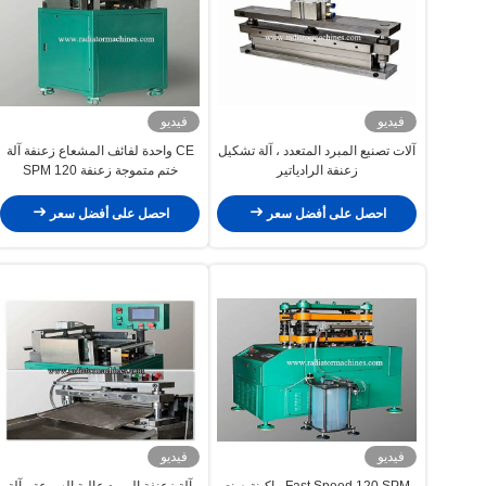
فيديو
فيديو
آلات تصنيع المبرد المتعدد ، آلة تشكيل
CE واحدة لفائف المشعاع زعنفة آلة
زعنفة الرادياتير
ختم متموجة زعنفة 120 SPM
300MM واسعة
احصل على أفضل سعر
احصل على أفضل سعر
فيديو
فيديو
Fast Speed ​​120 SPM ماكينة صنع
آلة زعنفة المبرد عالية السرعة ، آلة