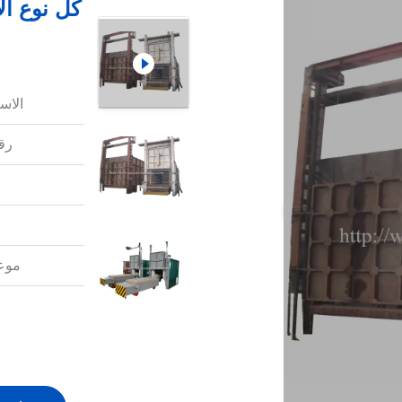
الاس
رقم
موعد