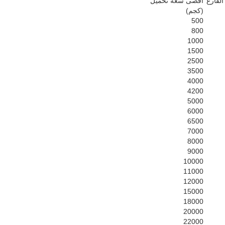
الفارغ
أقصى سعة تحميل
(كجم)
500
800
1000
1500
2500
3500
4000
4200
5000
6000
6500
7000
8000
9000
10000
11000
12000
15000
18000
20000
22000