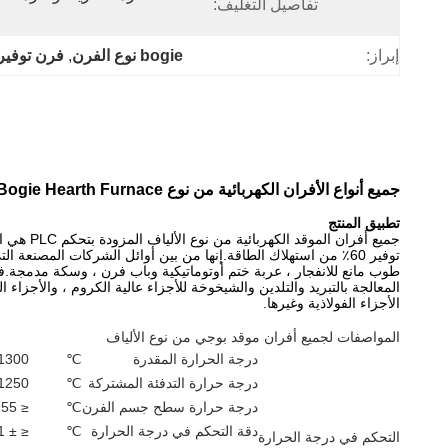
تفاصيل التغليف:
إبراز:
bogie نوع الفرن
, 
فرن توفير
جميع أنواع الأفران الكهربائية من نوع Bogie Hearth Furnace ضمان لمدة سنة واحدة
تطبيق المنتج
جميع أفران الموقد الكهربائية من نوع الألياف المزودة بتحكم PLC هي الفرن الدوري الموفر للطاقة القياسي.إنه هيكل من الألياف
توفير 60٪ من استهلاك الطاقة.إنها من بين أوائل الشركات المصنعة التي توظف مجموعة أظافر خزف الألمنيوم المركبة ، عربة
طوب مانع للانفجار ، عربة ختم أوتوماتيكية وباب فرن ، وسكة مدمجة.ف
المعالجة بالتبريد والتلدين والشيخوخة للأجزاء عالية الكروم ، والأجزاء المص
الأجزاء الفولاذية وغيرها.
المواصفات لجميع أفران موقد بوجي من نوع الألياف
درجة الحرارة المقدرة
℃
1300
درجة حرارة التدفئة المشتركة
℃
1250
درجة حرارة سطح جسم الفرن
℃
≤ 55 + درجة حرارة الغرفة
دقة التحكم في درجة الحرارة
℃
≤ ± 1
التحكم في درجة الحرارة