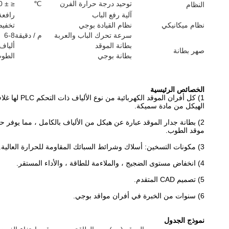
توحيد درجة حرارة الفرن
℃
≤ ± 10
النظام
آلية رفع الباب
رافعة
نظام ميكانيكي
نظام القيادة بوجي
تخفي
سرعة تحرك الباب والعربة
م / دقيقة
6-8
بطانة الموقد
ألياف
صهر بطانة
بطانة بوجي
الطوب
الخصائص الرئيسية
1) كل أفران الموقد الكهربائية من نوع الألياف ذات التحكم PLC لها غلاف من الألواح الفولاذية الملحومة والفولاذ المقطعي.
الهيكل من مادة سميكة.
2) بطانة جدار الموقد عبارة عن هيكل من الألياف بالكامل ، مما يوفر حوالي 60 ٪ من استهلاك الطاقة مقارنةً بالطراز التقليدي
موقد الطوب.
3) مكونات التسخين: أسلاك وشرائط السبائك المقاومة للحرارة العالية.
4) انخفاض مستوى الضجيج ، والملاءمة للطاقة ، والأداء المستقر.
5) تصميم CAD المتقدم.
6) سنوات من الخبرة في أفران مواقد بوجي.
نموذج الجدول