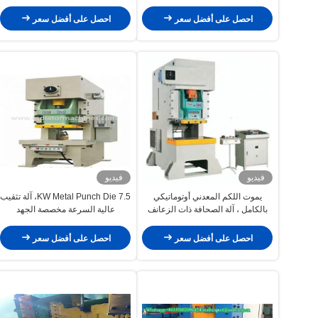
200 Psm عالية السرعة
× 12R × 2P
احصل على أفضل سعر
احصل على أفضل سعر
فيديو
فيديو
يموت اللكم المعدني أوتوماتيكي
7.5 KW Metal Punch Die، آلة تثقيب
بالكامل ، آلة الصحافة ذات الزعانف
عالية السرعة مخصصة الجهد
عالية السرعة مع انخفاض مستوى
الضجيج
احصل على أفضل سعر
احصل على أفضل سعر