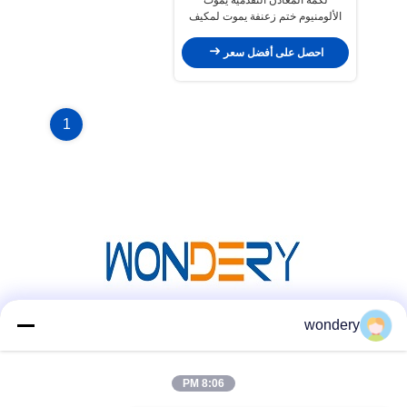
الألومنيوم ختم زعنفة يموت لمكيف
الهواء
احصل على أفضل سعر
1
wondery
وسائل التواصل الاجتماعي
8:06 PM