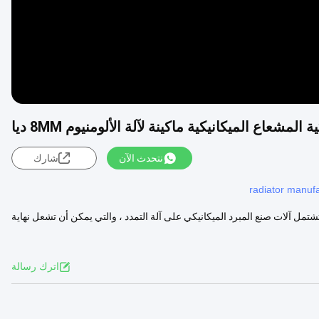
 المشعاع الميكانيكية ماكينة لآلة الألومنيوم 8MM ديا
نتحدث الآن
شارك
radiator manuf
 الهيدروليكي لأنابيب الألومنيوم 8 مم ضياء تطبيق تشتمل آلات صنع المبرد الميكانيكي على آلة التمدد ، والتي يمكن أن تشعل نهاية
اترك رسالة