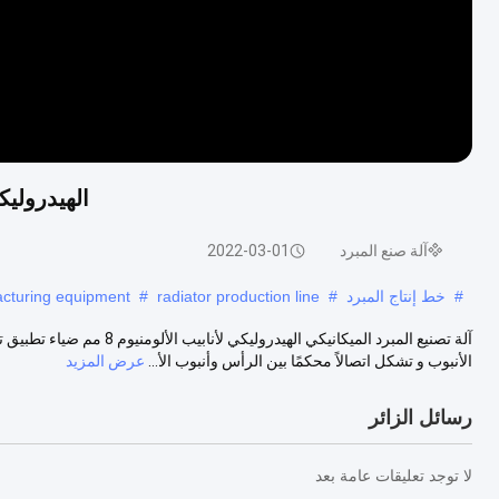
الهيدروليكية
آلة صنع المبرد
2022-03-01
#
خط إنتاج المبرد
#
radiator production line
#
acturing equipment
آلة تصنيع المبرد الميكانيكي
الأنبوب و تشكل اتصالاً محكمًا بين الرأس وأنبوب الأ...
عرض المزيد
رسائل الزائر
لا توجد تعليقات عامة بعد