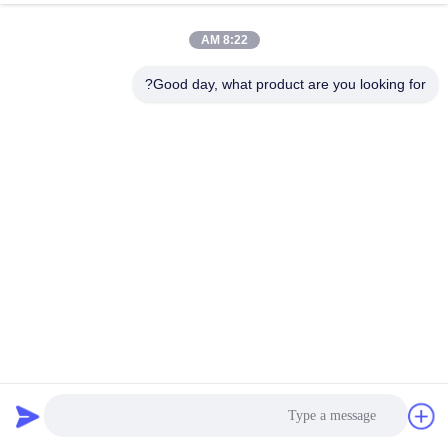
8:22 AM
Good day, what product are you looking for?
الرصاص مسحوق الروتاري أفران الصهر المعادن النفط أطلقت
2000 كجم
أفران صهر المعادن
2022-03-02
1163 الرؤى