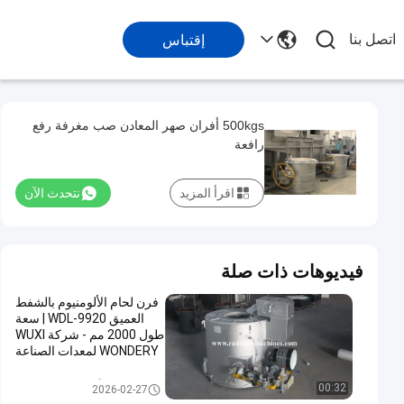
اتصل بنا
إقتباس
500kgs أفران صهر المعادن صب مغرفة رفع
رافعة
اقرأ المزيد
نتحدث الآن
فيديوهات ذات صلة
فرن لحام الألومنيوم بالشفط
العميق WDL-9920 | سعة
طول 2000 مم - شركة WUXI
WONDERY لمعدات الصناعة
المحدودة.
أفران صهر المعادن
00:32
2026-02-27