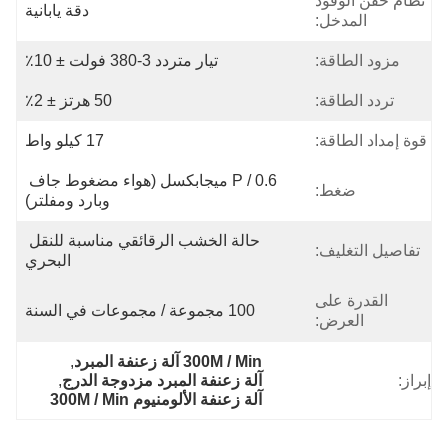
نظام حقن الوقود
دقة يابانية
المدخل:
مزود الطاقة:
تيار متردد 3-380 فولت ± 10٪
تردد الطاقة:
50 هرتز ± 2٪
قوة إمداد الطاقة:
17 كيلو واط
P / 0.6 ميجابكسل (هواء مضغوط جاف 
ضغط:
وبارد ومفلتر)
حالة الخشب الرقائقي مناسبة للنقل 
تفاصيل التغليف:
البحري
القدرة على
100 مجموعة / مجموعات في السنة
العرض:
300M / Min آلة زعنفة المبرد
, 
إبراز:
آلة زعنفة المبرد مزدوجة الدرج
, 
آلة زعنفة الألومنيوم 300M / Min