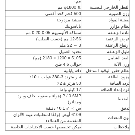
مم)
القطر الخارجي للصينية
≦ φ1800 مم
وزن الصينية
500 كجم كحد أقصى
صينية المواد
صينية مزدوجة
نظام مؤازر
باناسونيك
مادة الزعنفة
سماكة الألومنيوم 0.05-0.20 مم
عرض الزعنفة
12-56 مم (حسب الطلب)
ارتفاع الزعنفة
3 ～ 22 ملم
طول الزعنفة
تحديد العميل
البعد الشامل
5105 × 1200 × 2180 (مم)
وزن الآلة
حوالي 4.6 طن
نظام حقن الوقود المدخل
دقة يابانية
مزود الطاقة
تيار متردد 3-380 فولت ± 10٪
تردد الطاقة
50 هرتز ± 2٪
قوة إمداد الطاقة
17 كيلو واط
P / 0.6MP (هواء مضغوط جاف وبارد
الضغط
ومفلتر)
تدفق
س ＞ 0.1㎥ / دقيقة
6109 أبيض (وفقًا لمتطلبات عينة الألوان
لون المعدات
المقدمة من العملاء)
ملاحظات
يمكن تخصيصها حسب الاحتياجات الخاصة