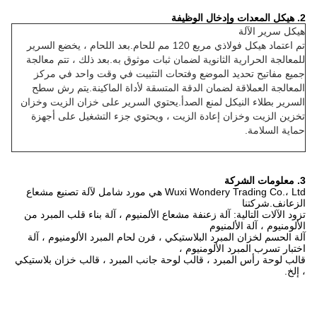
2. هيكل المعدات وإدخال الوظيفة
هيكل سرير الآلة
تم اعتماد هيكل فولاذي مربع 120 مم للحام.بعد اللحام ، يخضع السرير
للمعالجة الحرارية الثانوية لضمان ثبات موثوق به.بعد ذلك ، تتم معالجة
جميع مفاتيح تحديد الموضع وفتحات التثبيت في وقت واحد في مركز
المعالجة العملاقة لضمان الدقة المتسقة لأداة الماكينة.يتم رش سطح
السرير بطلاء النيكل لمنع الصدأ.يحتوي السرير على خزان الزيت وخزان
تخزين الزيت وخزان إعادة الزيت ، ويحتوي جزء التشغيل على أجهزة
حماية السلامة.
3. معلومات الشركة
Wuxi Wondery Trading Co.، Ltd هي مورد شامل لآلة تصنيع مشعاع
الزعانف.شركتنا
تزود الآلات التالية: آلة زعنفة مشعاع الألمنيوم ، آلة بناء قلب المبرد من
الألومنيوم ، آلة الألمنيوم
آلة الحسم لخزان المبرد البلاستيكي ، فرن لحام المبرد الألومنيوم ، آلة
اختبار تسرب المبرد الألومنيوم ،
قالب لوحة رأس المبرد ، قالب لوحة جانب المبرد ، قالب خزان بلاستيكي
، إلخ.