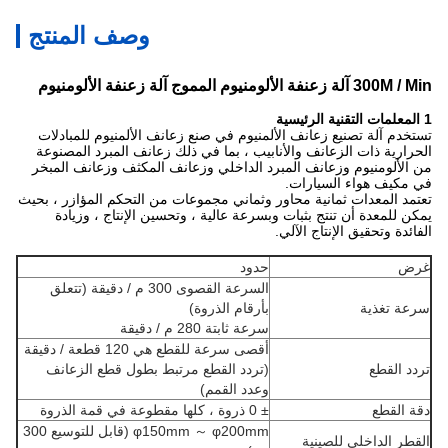
وصف المنتج
300M / Min آلة زعنفة الألومنيوم المموج آلة زعنفة الألومنيوم
1 المعلمات التقنية الرئيسية
تستخدم آلة تصنيع زعانف الألمنيوم في صنع زعانف الألمنيوم للمبادلات
الحرارية ذات الزعانف والأنابيب ، بما في ذلك زعانف المبرد المصنوعة
من الألومنيوم وزعانف المبرد الداخلي وزعانف المكثف وزعانف المبخر
في مكيف هواء السيارات.
تعتمد المعدات ثمانية محاور وثماني مجموعات من التحكم المؤازر ، بحيث
يمكن للمعدة أن تنتج بثبات وبسرعة عالية ، وتحسين الإنتاج ، وزيادة
الفائدة وتحقيق الإنتاج الآلي.
غرض
حدود
السرعة القصوى 300 م / دقيقة (تتعلق
سرعة تغذية
بأرقام الذروة)
سرعة ثابتة 280 م / دقيقة
أقصى سرعة للقطع هي 120 قطعة / دقيقة
تردد القطع
(تردد القطع مرتبط بطول قطع الزعانف
وعدد القمم)
دقة القطع
± 0 ذروة ، كلها مقطوعة في قمة الذروة
φ150mm ～ φ200mm (قابل للتوسيع 300
القطر الداخلي للصينية