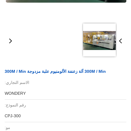
300M / Min آلة زعنفة الألومنيوم علبة مزدوجة 300M / Min
الاسم التجاري:
WONDERY
رقم النموذج:
CPJ-300
مو: