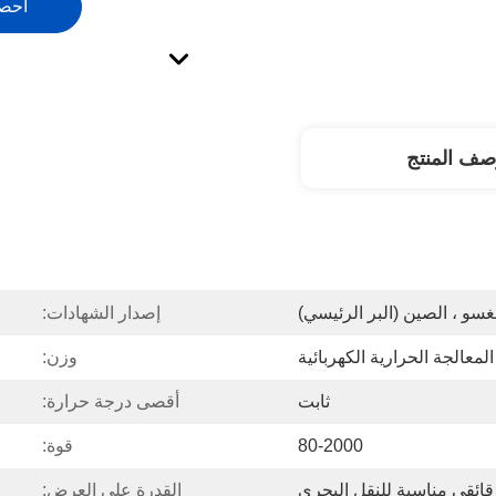
احص
صف المنتج
غسو ، الصين (البر الرئيسي)
إصدار الشهادات:
لمعالجة الحرارية الكهربائية
وزن:
ثابت
أقصى درجة حرارة:
80-2000
قوة:
ائقي مناسبة للنقل البحري
القدرة على العرض: