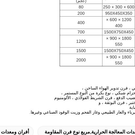
(كجم)
80
600 × 300 × 250
200
950X450X350
1200 × 600 ×
400
400
700
1500X750X450
1800 × 900 ×
1200
550
1500
1500X750X450
1800 × 900 ×
2000
550
ي ، فرن تدوير الهواء الساخن ،
حزام شبكي ، نوع بكرة من النوع المستمر ،
يب الدفع ، فرن الشريط الفولاذي ، الألومنيوم
بر ، فرن البوتقة ، و
اية
باء والغاز الطبيعي وغاز الفحم وزيت الوقود الصناعي وغيرها.
ات المعالجة الحرارية,مربع نوع فرن المقاومة
أفران ومعدات ا