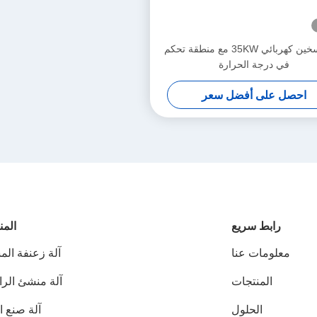
فرن تسخين كهربائي 35KW مع منطقة تحكم
في درجة الحرارة
احصل على أفضل سعر
رابط سريع
المن
معلومات عنا
آلة زعنفة الم
المنتجات
آلة منشئ الراد
الحلول
آلة صنع ا