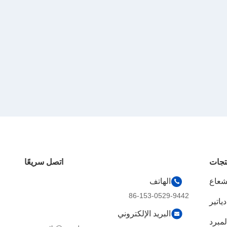
تجات
اتصل سريعًا
شعاع
الهاتف
86-153-0529-9442
ياتير
البريد الإلكتروني
لمبرد