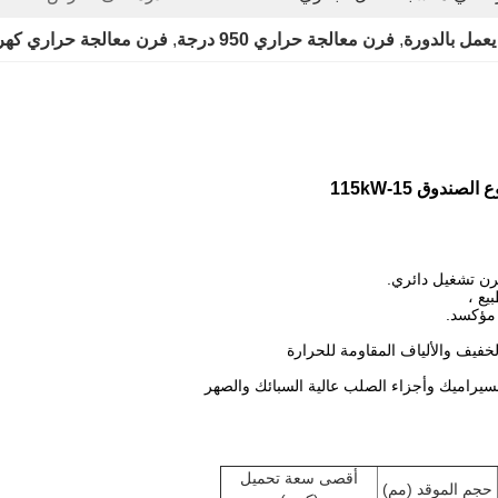
عمل بالدورة
, 
فرن معالجة حراري 950 درجة
, 
فرن معالجة حراري كهربائي 
وق 15-115kW
 مؤكسد.
أقصى سعة تحميل
حجم الموقد (مم)