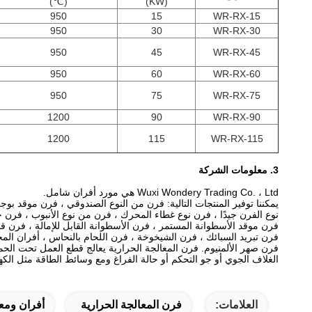
(℃)
(KW)
950
15
WR-RX-15
950
30
WR-RX-30
950
45
WR-RX-45
950
60
WR-RX-60
950
75
WR-RX-75
1200
90
WR-RX-90
1200
115
WR-RX-115
3. معلومات الشركة
Wuxi Wondery Trading Co. ، Ltd هي مورد أفران شامل.
يمكننا توفير المنتجات التالية: فرن من النوع الصندوقي ، فرن موقد بوج
نوع الفرن جيدًا ، فرن نوع غطاء المحرك ، فرن من نوع الأنبوب ، فرن 
فرن موقد الأسطوانة المستمر ، فرن الأسطوانة القابل للإمالة ، فرن قض
فرن تبريد السبائك ، فرن الشيخوخة ، فرن اللحام بالنحاس ، أفران المخت
فرن صهر الألمنيوم. فرن المعالجة الحرارية يعالج قطع العمل تحت الحم
الغلاف الجوي أو جو التحكم أو حالة الفراغ ومع وسائط الطاقة مثل الكهر
العلامات:
فرن المعالجة الحرارية
أفران ومعد