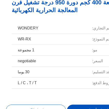
سعة 400 كجم دورة 950 درجة تشغيل فرن
المعالجة الحرارية الكهربائية
م التجاري:
WONDERY
 النموذج:
WR-RX
مو:
1 مجموعة
السعر:
negotiable
 التسليم:
30 يوما
ط الدفع:
L / C ، T / T