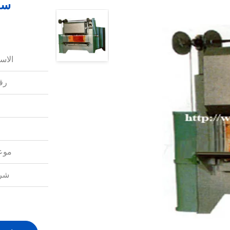
الاس
رقم
موعد
شرو