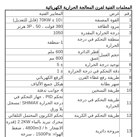
المعلمات الفنية لفرن المعالجة الحرارية الكهربائية
فرن المعالجة الحرارية
رقم.
غرض
المعايير الفنية
1
القوة المصنفة
70KW ± 10٪ (قابل للتعديل)
2
مزود الطاقة
380 فولت ، 3P ، 50 هرتز
3
درجة الحرارة المقدرة
1050
منطقة التحكم في درجة
4
1-منطقة
الحرارة
قطر الدائرة
600 ملم
5
حجم العمل
عمق
800 مم
6
توحيد درجة الحرارة
± 5
7
دقة التحكم في درجة الحرارة
± 1
8
طريقة رفع غطاء الفرن
الرفع الكهربائي
9
صهر بطانة
هيكل جميع الألياف
10
طريقة التسخين
4 جوانب تدفئة
تحكم PID ، جهاز التحكم في
طريقة التحكم في درجة
11
درجة الحرارة SHIMAX ؛مسجل
الحرارة
بلا ورق
12
طريقة التحكم في الكربنة
تحكم الكربون المحتمل التلقائي
محرك تبريد بالماء 2.2KW (قدرة
الانفجار: 4800m3 / h ، ضغط
13
مروحة دائرية
الهواء: 1500Pa ، سرعة