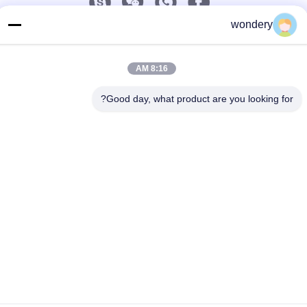
wondery
اتصل سريعًا
الهاتف
8:16 AM
86-153-0529-9442
Good day, what product are you looking for?
البريد الإلكتروني
ruth@wondery.cn
العنوان
ساحة شينغانغ المتروبوليتان، منطقة شينوو، ووكسي، الصين
سياسة الخصوصية
|
خريطة الموقع
الصين جودة جيدة آلة زعنفة المشعاع المورد. حقوق الطبع والنشر ©
2019-2026 Wuxi Wondery Industry Equipment Co., Ltd جميع
الحقوق محفوظة