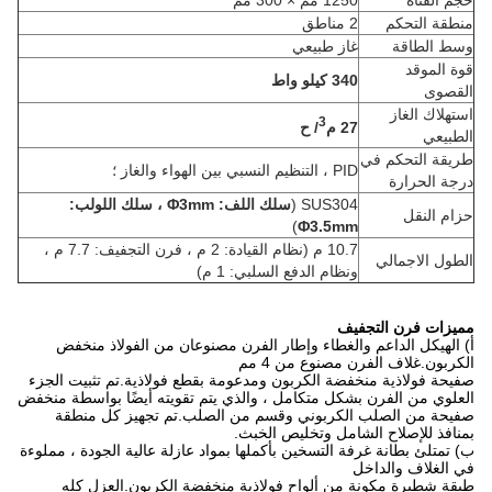
حجم القناة
1250 مم × 300 مم
منطقة التحكم
2 مناطق
وسط الطاقة
غاز طبيعي
قوة الموقد
340 كيلو واط
القصوى
استهلاك الغاز
3
27 م
/ ح
الطبيعي
طريقة التحكم في
PID ، التنظيم النسبي بين الهواء والغاز ؛
درجة الحرارة
SUS304 (
سلك اللف: Φ3mm ، سلك اللولب:
حزام النقل
)
Φ3.5mm
10.7 م (نظام القيادة: 2 م ، فرن التجفيف: 7.7 م ،
الطول الاجمالي
ونظام الدفع السلبي: 1 م)
مميزات فرن التجفيف
أ) الهيكل الداعم والغطاء وإطار الفرن مصنوعان من الفولاذ منخفض
الكربون.غلاف الفرن مصنوع من 4 مم
صفيحة فولاذية منخفضة الكربون ومدعومة بقطع فولاذية.تم تثبيت الجزء
العلوي من الفرن بشكل متكامل ، والذي يتم تقويته أيضًا بواسطة منخفض
صفيحة من الصلب الكربوني وقسم من الصلب.تم تجهيز كل منطقة
بمنافذ للإصلاح الشامل وتخليص الخبث.
ب) تمتلئ بطانة غرفة التسخين بأكملها بمواد عازلة عالية الجودة ، مملوءة
في الغلاف والداخل
طبقة شطيرة مكونة من ألواح فولاذية منخفضة الكربون.العزل كله