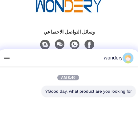
وسائل التواصل الاجتماعي
wondery
اتصل سريعًا
الهاتف
8:40 AM
86-153-0529-9442
Good day, what product are you looking for?
البريد الإلكتروني
ruth@wondery.cn
العنوان
ساحة شينغانغ المتروبوليتان، منطقة شينوو، ووكسي، الصين