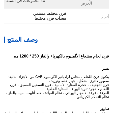
40 مجموعات في السنة
العرض:
فرن مختلط مستمر
, 
إبراز:
معدات فرن مختلط
وصف المنتج
فرن لحام مشعاع الألمنيوم بالكهرباء والغاز 250 * 1200 مم
تعبير
يتكون فرن اللحام بالنحاس لرادياتير الألومنيوم CAB من الأجزاء التالية:
مصهور دائري الشكل ، جهاز خلط وتوريد ،
فرن التجفيف ، حجرة الستارة الأمامية ، فرن التسخين المسبق ، فرن
اللحام ، حجرة تبريد الهواء ، الستارة الخلفية
الغرفة ، غرفة الانفجار الهوائي ، نظام القيادة ، خط أنابيب المياه والغاز ،
نظام التحكم الكهربائي.
تطبيق