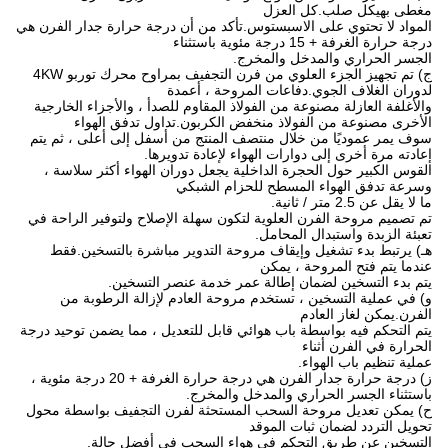
مغطى بهيكل صلب.كل العزل
المواد لا تحتوي على الاسبستوس.تأكد من أن درجة حرارة جدار الفرن هي
درجة حرارة الغرفة + 15 درجة مئوية باستثناء
الجسر الحراري والمدخل والمخرج.
ج) تم تجهيز الجزء العلوي من فرن التجفيف بمراوح محرك توربو 4KW
لدوران الغلاف الجوي.دفاعات المروحة ، أعمدة
والأغلفة العازلة مصنوعة من الفولاذ المقاوم للصدأ ، والأجزاء الخارجية
الأخرى مصنوعة من الفولاذ منخفض الكربون.تداول تدفق الهواء
سوف يمر عموديًا من خلال منتصف المنتج من أسفل إلى أعلى ، ثم يتم
إعادته مرة أخرى إلى دوارات الهواء لإعادة تدويرها.
القوس الكبير حول الحجرة الداخلية يجعل دوران الهواء أكثر سلاسة ،
وسرعة تدفق الهواء المسطح للحزام الشبكي
ما لا يقل عن 2.5 متر / ثانية.
تم تصميم مروحة الفرن العلوية لتكون سهلة الإصلاح ولتوفير الراحة في
تعبئة الزبدة واستبدال المحامل.
هـ) يرتبط بدء تشغيل وإيقاف مروحة التدوير مباشرة بالتسخين.فقط
عندما يتم فتح المروحة ، يمكن
يتم بدء التسخين لضمان إطالة عمر خدمة عنصر التسخين.
و) في عملية التسخين ، تستخدم مروحة العادم لإزالة الرطوبة من
الفرن.يمكن لغاز العادم
يتم التحكم فيه بواسطة باب هوائي قابل للتعديل ، مما يضمن توحيد درجة
الحرارة في الفرن أثناء
عملية تنظيم باب الهواء.
ز) درجة حرارة جدار الفرن هي درجة حرارة الغرفة + 20 درجة مئوية ،
باستثناء الجسر الحراري والمدخل والمخرج.
ح) يمكن تعديل مروحة السحب المستحثة لفرن التجفيف بواسطة محول
تحويل التردد لضمان ثبات الموقد
التسخين عن طريق التحكم في هواء السحب في أفضل حالة.