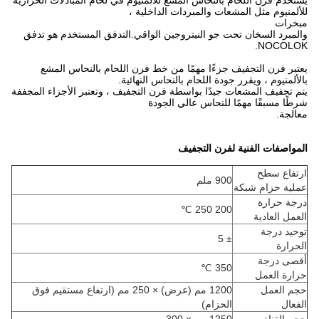
يستخدم فرن اللحام بالنحاس المشع للألمنيوم في لحام المبادلات الحرارية
للألمنيوم مثل المشعات والمبردات الداخلية ،
مبخرات
والمبرد السخان تحت جو النيتروجين الواقي.التدفق المستخدم هو تدفق
NOCOLOK.
يعتبر فرن التجفيف جزءًا مهمًا من خط فرن اللحام بالنحاس المشع
بالألمنيوم ، ويقرر جودة اللحام بالنحاس النهائية.
يتم تجفيف المشعات جيدًا بواسطة فرن التجفيف ، وتعتبر الأجزاء المجففة
شرطًا مسبقًا مهمًا للنحاس عالي الجودة
معالجة.
المواصفات الفنية لفرن التجفيف
ارتفاع سطح
900 ملم
عملية حزام شبكة
درجة حرارة
200 250 ℃
العمل العادية
توحيد درجة
± 5
الحرارة
أقصى درجة
350 ℃
حرارة العمل
حجم العمل
1200 مم (عرض) × 250 مم (ارتفاع مستقيم فوق
الفعال
الحزام)