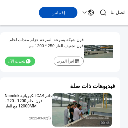
اتصل بنا
إقتباس
فرن شبكة بسرعة السرعة حزام معدات لحام
فرن تجفيف الغاز 250 * 1200 مم
اقرأ المزيد
نتحدث الآن
فيديوهات ذات صلة
دائم CAB الكهربائية Nocolok
فرن لحام 1200 - 220 -
12000MM مع الغاز
الألومنيوم المشعاع فرن مختلط
2022-03-02
00:46