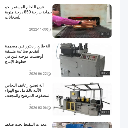
فرن اللحام المستمر بجو
حماية بدرجة 850 درجة مئوية
للسخانات
الألومنيوم المشعاع فرن مختلط
2022-11-30
01:31
آلة طابع راديتور فين مصممة
لتقديم صناعية متسقة
أوفسيت موجية فين في
خطوط الإنتاج
آلة زعنفة المشعاع
00:20
2026-06-22
آلة تصنيع زعانف النحاس
الآلية بالكامل مع الهواء
المضغوط المرشح والمجفف
آلة زعنفة المشعاع
2026-03-06
00:11
معدات التنقيط تحت ضغط