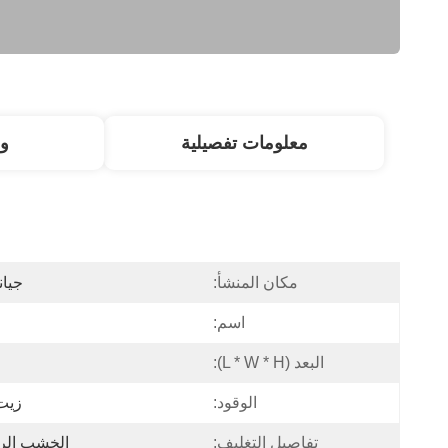
معلومات تفصيلية
و
مكان المنشأ:
جيان
اسم:
البعد (l * W * H):
الوقود:
زيت 
تفاصيل التغليف:
الخشب الرق