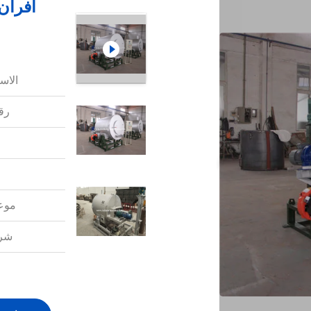
أفران
الاس
رقم
موعد
شرو