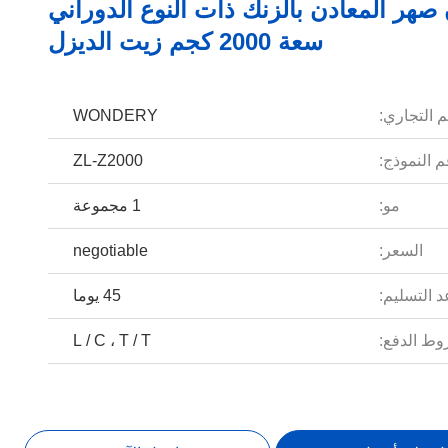
 صهر المعادن بالزنك ذات النوع الدوراني
سعة 2000 كجم زيت الديزل
م التجاري:
WONDERY
 النموذج:
ZL-Z2000
مو:
1 مجموعة
السعر:
negotiable
 التسليم:
45 يوما
ط الدفع:
L / C ، T / T