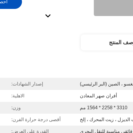
احص
صف المنتج
غسو ، الصين (البر الرئيسي)
إصدار الشهادات:
أفران صهر المعادن
الاهلية:
3310 * 2258 * 1564 مم
وزن:
الديزل ، زيت المحرك ، إلخ
أقصى درجة حرارة الفرن:
ائقي مناسبة للنقل البحري
القدرة على العرض: