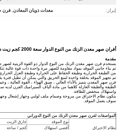
إبراز:
معدات ذوبان المعادن
, 
فرن صه
أفران صهر معدن الزنك من النوع الدوار سعة 2000 كجم زيت ديزل
مقدمة
يستخدم فرن صهر معدن الزنك من النوع الدوار ذو القوة الزيتية لصهر
تم بناء جانبي الموقد بمواد مقاومة للصهر مرة واحدة ذات قوة عالية.تتك
من الطبقة الحرارية وطبقة الحفاظ على الحرارة وطبقة العزل الحراري.
تم تجهيز الموقد بحلقة واحدة لمنع الحريق والتي يمكن أن تطيل فترة بق
فرن صهر المعدن يتميز بالأداء العالي ، ضيق الهواء ، القوة العالية ، و
الطبقة والطبقة العازلة كلاهما من مادة ألياف السيراميك.الفرن لديه س
واستهلاك منخفض للطاقة.
يتكون نظام الاحتراق من مروحة وصمام ملف لولبي وجهاز إشعال وجهاز 
سوف يعمل الموقد.
المواصفات لفرن صهر معدن الزنك من النوع الدوراني
نوع الموقد
حارق الزيت
نظام الاحتراق
أقصى استهلاك
كجم / ساعة