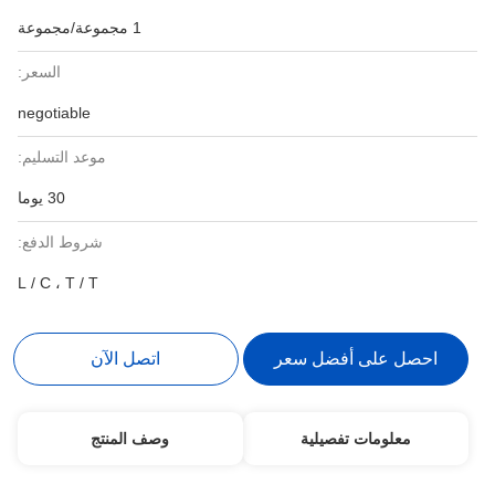
1 مجموعة/مجموعة
السعر:
negotiable
موعد التسليم:
30 يوما
شروط الدفع:
L / C ، T / T
احصل على أفضل سعر
اتصل الآن
معلومات تفصيلية
وصف المنتج