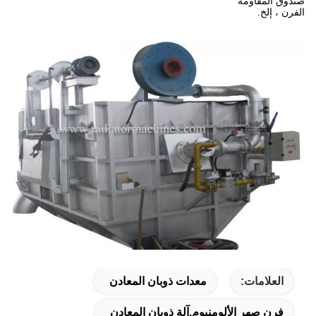
صندوق المقاومة
الفرن ، إلخ.
العلامات:
معدات ذوبان المعادن
فرن صهر الألومنيوم,آلة ذوبان المعادن