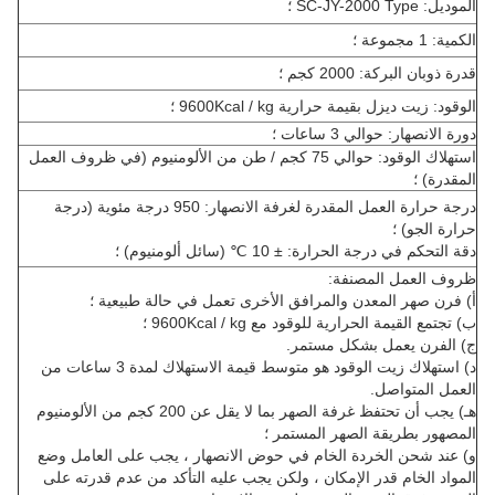
الموديل: SC-JY-2000 Type ؛
الكمية: 1 مجموعة ؛
قدرة ذوبان البركة: 2000 كجم ؛
الوقود: زيت ديزل بقيمة حرارية 9600Kcal / kg ؛
دورة الانصهار: حوالي 3 ساعات ؛
استهلاك الوقود: حوالي 75 كجم / طن من الألومنيوم (في ظروف العمل
المقدرة) ؛
درجة حرارة العمل المقدرة لغرفة الانصهار: 950 درجة مئوية (درجة
حرارة الجو) ؛
دقة التحكم في درجة الحرارة: ± 10 ℃ (سائل ألومنيوم) ؛
ظروف العمل المصنفة:
أ) فرن صهر المعدن والمرافق الأخرى تعمل في حالة طبيعية ؛
ب) تجتمع القيمة الحرارية للوقود مع 9600Kcal / kg ؛
ج) الفرن يعمل بشكل مستمر.
د) استهلاك زيت الوقود هو متوسط ​​قيمة الاستهلاك لمدة 3 ساعات من
العمل المتواصل.
هـ) يجب أن تحتفظ غرفة الصهر بما لا يقل عن 200 كجم من الألومنيوم
المصهور بطريقة الصهر المستمر ؛
و) عند شحن الخردة الخام في حوض الانصهار ، يجب على العامل وضع
المواد الخام قدر الإمكان ، ولكن يجب عليه التأكد من عدم قدرته على