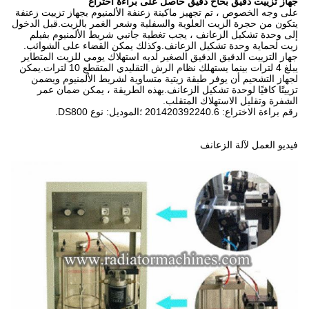
جهاز تزييت دقيق بخاخ دقيق حاصل على براءة اختراع
على وجه الخصوص ، تم تجهيز ماكينة زعنفة الألمنيوم بجهاز تزييت زعنفة
يتكون من حجرة الزيت العلوية والسفلية وشعر الغمر بالزيت.قبل الدخول
إلى وحدة تشكيل الزعانف ، يجب تغطية جانبي شريط الألمنيوم بفيلم
زيت لحماية وحدة تشكيل الزعانف.وكذلك يمكن القضاء على الشوائب.
جهاز التزييت الدقيق الدقيق الصغير لديه استهلاك يومي للزيت المتطاير
يبلغ 4 لترات بينما يستهلك نظام الرش التقليدي المتقطع 10 لترات.يمكن
لجهاز التشحيم أن يوفر طبقة زيتية متساوية لشريط الألمنيوم ويضمن
تزييتًا كافيًا لوحدة تشكيل الزعانف.بهذه الطريقة ، يمكن ضمان عمر
الشفرة وتقليل الاستهلاك المتقلب.
رقم براءة الاختراع: 201420392240.6 ؛الموديل: نوع DS800.
فيديو العمل لآلة الزعانف