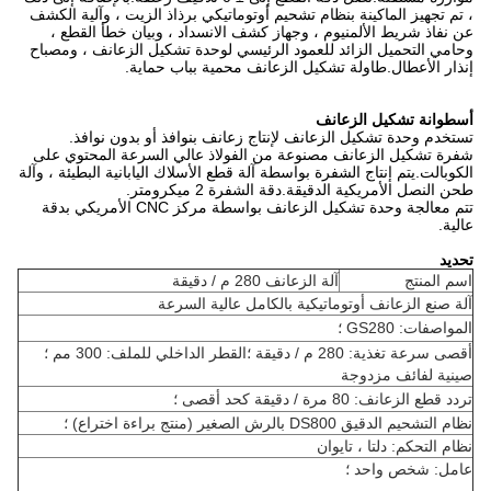
، تم تجهيز الماكينة بنظام تشحيم أوتوماتيكي برذاذ الزيت ، وآلية الكشف
عن نفاذ شريط الألمنيوم ، وجهاز كشف الانسداد ، وبيان خطأ القطع ،
وحامي التحميل الزائد للعمود الرئيسي لوحدة تشكيل الزعانف ، ومصباح
إنذار الأعطال.طاولة تشكيل الزعانف محمية بباب حماية.
أسطوانة تشكيل الزعانف
تستخدم وحدة تشكيل الزعانف لإنتاج زعانف بنوافذ أو بدون نوافذ.
شفرة تشكيل الزعانف مصنوعة من الفولاذ عالي السرعة المحتوي على
الكوبالت.يتم إنتاج الشفرة بواسطة آلة قطع الأسلاك اليابانية البطيئة ، وآلة
طحن النصل الأمريكية الدقيقة.دقة الشفرة 2 ميكرومتر.
تتم معالجة وحدة تشكيل الزعانف بواسطة مركز CNC الأمريكي بدقة
عالية.
تحديد
اسم المنتج
آلة الزعانف 280 م / دقيقة
آلة صنع الزعانف أوتوماتيكية بالكامل عالية السرعة
المواصفات: GS280 ؛
أقصى سرعة تغذية: 280 م / دقيقة ؛القطر الداخلي للملف: 300 مم ؛
صينية لفائف مزدوجة
تردد قطع الزعانف: 80 مرة / دقيقة كحد أقصى ؛
نظام التشحيم الدقيق DS800 بالرش الصغير (منتج براءة اختراع) ؛
نظام التحكم: دلتا ، تايوان
عامل: شخص واحد ؛