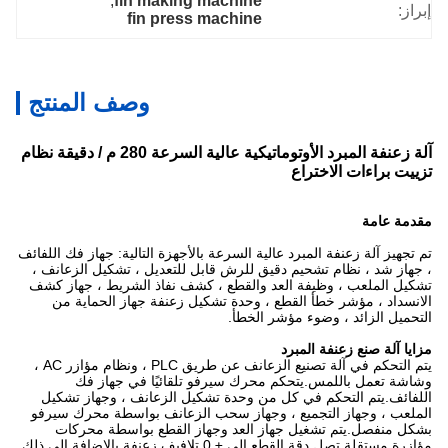
, 
fin making machine
إبراز:
fin press machine
وصف المنتج
آلة زعنفة المبرد الأوتوماتيكية عالية السرعة 280 م / دقيقة نظام
تزييت براءات الاختراع
مقدمة عامة
تم تجهيز آلة زعنفة المبرد عالية السرعة بالأجهزة التالية: جهاز فك اللفائف
، جهاز شد ، نظام تشحيم دقيق للرش قابل للتعديل ، تشكيل الزعانف ،
تشكيل الملعب ، وظيفة العد والقطع ، كشف نفاذ الشريط ، جهاز كشف
الانسداد ، مؤشر خطأ القطع ، وحدة تشكيل زعنفة جهاز الحماية من
التحميل الزائد ، وضوء مؤشر الخطأ.
مزايا آلة صنع زعنفة المبرد
يتم التحكم في آلة تصنيع الزعانف عن طريق PLC ، ونظام مؤازر AC ،
وشاشة تعمل باللمس.يتحكم محرك سيرفو تلقائيًا في جهاز فك
اللفائف.يتم التحكم في كل من وحدة تشكيل الزعانف ، وجهاز تشكيل
الملعب ، وجهاز التجميع ، وجهاز سحب الزعانف بواسطة محرك سيرفو
بشكل منفصل.يتم تشغيل جهاز العد وجهاز القطع بواسطة محركات
مؤازرة مستقلة.تصل دقة القطع إلى ± 0 تلافيف زعنفة.بالإضافة إلى ذلك