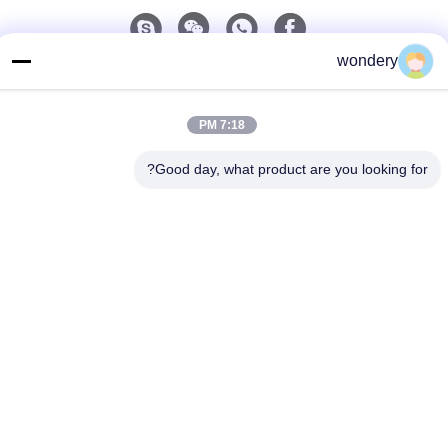
wondery
اتصل سريعًا
الهاتف
7:18 PM
86-153-0529-9442
Good day, what product are you looking for?
البريد الإلكتروني
ruth@wondery.cn
العنوان
ساحة شينغانغ المتروبوليتان، منطقة شينوو، ووكسي، الصين
سياسة الخصوصية
|
خريطة الموقع
الصين جودة جيدة آلة زعنفة المشعاع المورد. حقوق الطبع والنشر ©
2019-2026 Wuxi Wondery Industry Equipment Co., Ltd جميع
الحقوق محفوظة