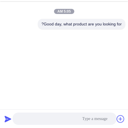
5:05 AM
Good day, what product are you looking for?
معدات التشريب بضغط الفراغ VPI 0.6Mpa لملفات المحرك
معدات التشريب بالضغط الفراغي
2024-09-19
654 الرؤى