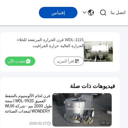
اتصل بنا
إقتباس
WDL-1115 فرن الحرارة المرتفعة للخلاء
الحرارة العالية حرارة الجرافيت
اقرأ المزيد
نتحدث الآن
فيديوهات ذات صلة
فرن لحام الألومنيوم بالشفط
العميق WDL-9920 | سعة
طول 2000 مم - شركة WUXI
WONDERY لمعدات الصناعة
المحدودة.
أفران صهر المعادن
00:32
2026-02-27