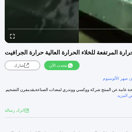
نتحدث الآن
شارك
 صهر الألومنيوم
رافيت لمحة عامة عن المنتج شركة ووكسي ووندري لمعدات الصناعةيقدمفرن التشحيم
 المزيد
اترك رسالة