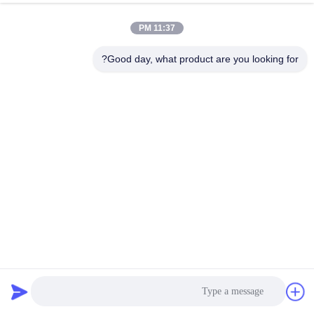
11:37 PM
Good day, what product are you looking for?
150-250 كجم / ساعة دعم شبكة الأسطوانة حزام الفرن التلقائي
لمسامير دريوال
شبكة حزام الفرن
2022-03-02
771 الرؤى