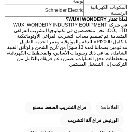
بوصة
المكونات الكهربائية
Schneider Electric
الرئيسية
لماذا تختار WUXI WONDERY؟
في شركة WUXI WONDERY INDUSTRY EQUIPMENT
CO., LTD.، نحن متخصصون في تكنولوجيا التشريب الفراغي
المتقدمة. تم تصميم معدات التشريب الفراغي الأوتوماتيكية
بالكامل VPI2000 للدقة والموثوقية وعمر الخدمة الطويل.
مدعومين بضماننا لمدة 13 شهرًا من تاريخ الشحن والوثائق الفنية
الشاملة، بما في ذلك رسومات الأساس، والمخططات الكهربائية،
ومخططات تدفق العمليات، نضمن دعم فريقك بالكامل من
التركيب إلى التشغيل المستمر.
العلامات:
فراغ التشريب الضغط مصنع
الورنيش فراغ آلة التشريب