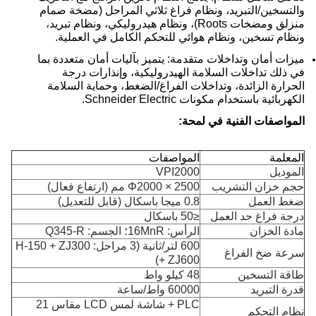
والتسخين/التبريد، ونظام فراغ ثلاثي المراحل (مضخة صمام
منزلق ومضخات Roots)، ونظام هيدروليكي، ونظام تبريد،
ونظام تسخين، ونظام هوائي للتحكم الكامل في العملية.
ميزات أمان وتداخلات متقدمة: يتميز بآليات أمان متعددة بما
في ذلك تداخلات السلامة الهيدروليكية، وإنذارات درجة
الحرارة الزائدة، وتداخلات الفراغ/الضغط، وحماية السلامة
الكهربائية باستخدام مكونات Schneider Electric.
المواصفات الفنية في لمحة:
المعلمة
المواصفات
الموديل
VPI2000
حجم خزان التشريب
Φ2000 × 2500 مم (ارتفاع فعال)
ضغط العمل
0.8 ميجا باسكال (قابل للتعديل)
درجة فراغ حد العمل
≤50 باسكال
مادة الخزان
الرأس: 16MnR؛ الجسم: Q345-R
600 لتر/ثانية (3 مراحل: H-150 + ZJ300
سرعة ضخ الفراغ
+ ZJ600)
طاقة التسخين
48 كيلو واط
قدرة التبريد
60000 واط/ساعة
PLC + شاشة لمس LCD مقاس 21
نظام التحكم