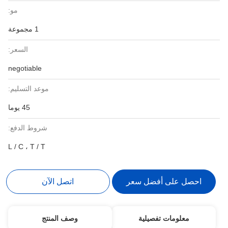
مو:
1 مجموعة
السعر:
negotiable
موعد التسليم:
45 يوما
شروط الدفع:
L / C ، T / T
احصل على أفضل سعر
اتصل الآن
معلومات تفصيلية
وصف المنتج