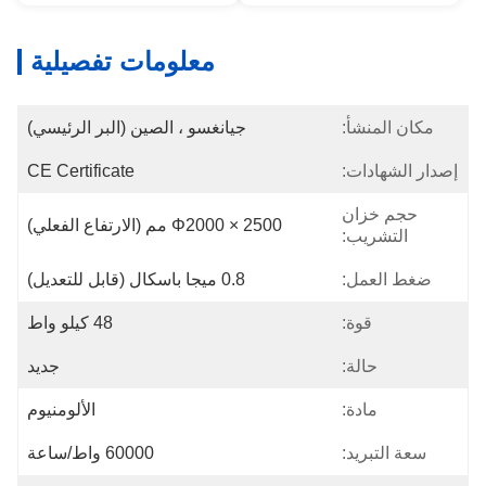
معلومات تفصيلية
مكان المنشأ:
جيانغسو ، الصين (البر الرئيسي)
إصدار الشهادات:
CE Certificate
حجم خزان
Φ2000 × 2500 مم (الارتفاع الفعلي)
التشريب:
ضغط العمل:
0.8 ميجا باسكال (قابل للتعديل)
قوة:
48 كيلو واط
حالة:
جديد
مادة:
الألومنيوم
سعة التبريد:
60000 واط/ساعة