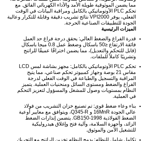
مما يضمن الموثوقية طويلة الأمد والأداء الكهربائي الفائق. مع
تحكم PLC الأوتوماتيكي بالكامل ومراقبة البيانات في الوقت
الفعلي، يوفر VPI2000 نتائج تشريب دقيقة وقابلة للتكرار وعالية
الجودة للتطبيقات الصناعية الحرجة.
الميزات الرئيسية
قدرة الفراغ والضغط العالي: يحقق درجة فراغ حد العمل
فائقة الارتفاع ≤50 باسكال وضغط عمل 0.8 ميجا باسكال
(قابل للتحكم والتعديل)، مما يضمن اختراقًا عميقًا للراتنج
وتشريبًا كاملاً للملفات.
تحكم PLC الأوتوماتيكي بالكامل: مجهز بشاشة لمس LCD
مقاس 21 بوصة وجهاز كمبيوتر تحكم صناعي، مما يتيح
المراقبة والتسجيل والطباعة في الوقت الفعلي لدرجة
الفراغ والضغط ومستوى السائل ومنحنيات العملية. يتميز
النظام بمستويات وصول للمشغل والمسؤول لتعزيز التحكم
في العملية.
بناء وعاء ضغط قوي: تم تصنيع خزان التشريب من فولاذ
عالي الجودة 16MnR و Q345-R، ويتوافق مع معايير أوعية
الضغط الفولاذية GB150-1998. يتضمن إنذارات الضغط
الزائد، وأجهزة السلامة، وآلية فتح وإغلاق هيدروليكية
للتشغيل الآمن والموثوق.
تكامل شامل للنظام: يدمج النظام تخزين الراتنج مع التحريك